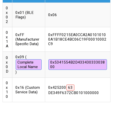
0
x
0x01 (BLE
0x06
0
Flags)
2
0
0xFF
0xFFFF0215EA0CCA2A0101010
x
(Manufacturer
0A1B18CE4BC06C19F00010002
1
Specific Data)
C9
A
0x09 (
0
x
Complete
0x5341554B2D433430333038
0
Local Name
00
D
)
0
x
0x16 (Custom
0x425200
63
1
Service Data)
DE349F6372CB0101000000
0