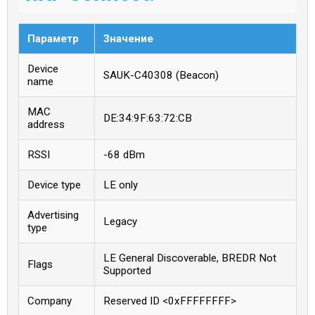
Параметр
Значение
Device
SAUK-C40308 (Beacon)
name
MAC
DE:34:9F:63:72:CB
address
RSSI
-68 dBm
Device type
LE only
Advertising
Legacy
type
LE General Discoverable, BREDR Not
Flags
Supported
Company
Reserved ID <0xFFFFFFFF>