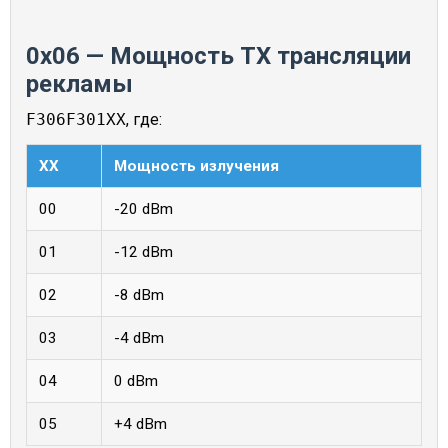
0x06 — Мощность TX трансляции
рекламы
F306F301XX
, где:
XX
Мощность излучения
00
-20 dBm
01
-12 dBm
02
-8 dBm
03
-4 dBm
04
0 dBm
05
+4 dBm