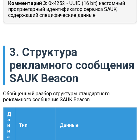
Комментарий 3:
0x4252 - UUID (16 bit) кастомный
проприетарный идентификатор сервиса SAUK,
содержащий специфические данные.
3. Структура
рекламного сообщения
SAUK Beacon
Обобщенный разбор структуры стандартного
рекламного сообщения SAUK Beacon:
Д
л
и
Тип
Данные
н
а