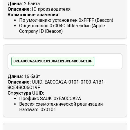
Длина:
2 байта
Описание:
ID производителя
Возможные значения:
По умолчанию установлен 0xFFFF (Beacon)
Опционально 0x004C little-endian (Apple
Company ID iBeacon)
0xEA0CCA2A01010100A1B18CE4BC06C19F
Длина:
16 байт
Описание:
UUID: EA0CCA2A-0101-0100-A1B1-
8CE4BC06C19F
Структура UUID:
Префикс SAUK: 0xEA0CCA2A
Версия схемотехнической реализации
Hardware: 0x0101