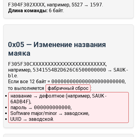
F304F302XXXX
, например, 5527 →
1597
.
Длина команды:
6 байт.
0x05 — Изменение названия
маяка
F305F30CXXXXXXXXXXXXXXXXXXXXXXXX
,
например,
5341554B2D626C6500000000
→
SAUK-
ble
.
Если все 12 байт =
000000000000000000000000
,
то выполняется
фабричный сброс
:
название → дефолтное (например,
SAUK-
6ADB4F
),
пароль →
000000000000
,
Software major/minor → заводские,
UUID → заводской.