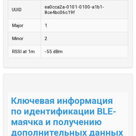
ea0cca2a-0101-0100-a1b1-
UUID
8ce4bc06c19f
Major
1
Minor
2
RSSI at 1m
-55 dBm
Ключевая информация
по идентификации BLE-
маячка и получению
дополнительных данных