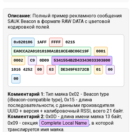
Описание:
Полный пример рекламного сообщения
SAUK Beacon в формате RAW DATA с цветовой
кодировкой полей.
0x020106
1AFF
FFFF
0215
EA0CCA2A01010100A1B18CE4BC06C19F
0001
0002
C9
0D09
5341554B2D43343033303800
1016 4252
00
63
DE349F6372CB
01
00
00
Комментарий 1:
Тип маяка 0x02 - Beacon type
(iBeacon-compatible type), 0x15 - длина
последовательности, с данными производителя
UUID + версия + калибровочный RSSI, всего 21 байт.
Комментарий 2:
0x0D - длина имени маяка 13 байт,
0x09 - секция
Complete Local Name
, в которой
транслируется имя маяка.