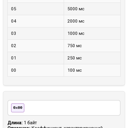
05
5000 мс
04
2000 мс
03
1000 мс
02
750 мс
01
250 мс
00
100 мс
0x00
Длина:
1 байт