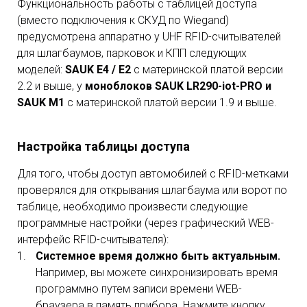
Функциональность работы с таблицей доступа
(вместо подключения к СКУД по Wiegand)
предусмотрена аппаратно у UHF RFID-считывателей
для шлагбаумов, парковок и КПП следующих
моделей:
SAUK E4 / E2
с материнской платой версии
2.2 и выше, у
моноблоков SAUK LR290-iot-PRO и
SAUK M1
с материнской платой версии 1.9 и выше.
Настройка таблицы доступа
Для того, чтобы доступ автомобилей с RFID-метками
проверялся для открывания шлагбаума или ворот по
таблице, необходимо произвести следующие
программные настройки (через графический WEB-
интерфейс RFID-считывателя):
Системное время должно быть актуальным
.
Например, вы можете синхронизировать время
программно путем записи времени WEB-
браузера в память прибора. Нажмите кнопку