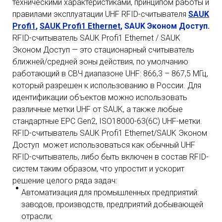
техническими характеристиками, принципом работы и
правилами эксплуатации UHF RFID-считывателя
SAUK
Profi1
,
SAUK Profi1 Ethernet
, SAUK Эконом Доступ.
RFID-считыватель SAUK Profi1 Ethernet / SAUK
Эконом Доступ — это стационарный считыватель
ближней/средней зоны действия, по умолчанию
работающий в СВЧ диапазоне UHF: 866,3 – 867,5 МГц,
который разрешен к использованию в России. Для
идентификации объектов можно использовать
различные метки UHF от SAUK, а также любые
стандартные EPC Gen2, ISO18000-63(6С) UHF-метки.
RFID-считыватель SAUK Profi1 Ethernet/SAUK Эконом
Доступ может использоваться как обычный UHF
RFID-считыватель, либо быть включен в состав RFID-
систем таким образом, что упростит и ускорит
решение целого ряда задач:
Автоматизация для промышленных предприятий:
заводов, производств, предприятий добывающей
отрасли;