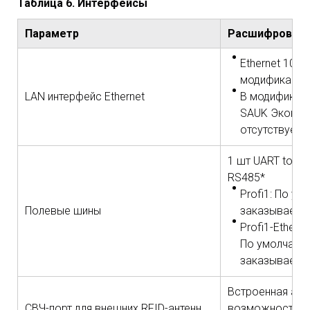
Таблица 6. Интерфейсы
Параметр
Расшифровка
Ethernet 10/1
модификации P
LAN интерфейс Ethernet
В модификаци
SAUK Эконом 
отсутствует
1 шт UART to RS
RS485*
Profi1: По ум
Полевые шины
заказывается
Profi1-Ethern
По умолчанию
заказывается
Встроенная анте
СВЧ-порт для внешних RFID-антенн
возможности п