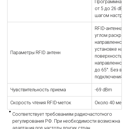
Программная н
от 5 до 26 dBm 
шагом настрой
RFID-антенна 2d
углом раскрыт
направленности 
установке на м
Параметры RFID антенн
поверхность д
направленности
до 65°. Без во
подключения вн
Чувствительность приема
-69 dBm
Скорость чтения RFID-меток
Около 40 меток
Соответствует требованиям радиочастотного
регулирования РФ. При необходимости возможна
адаптация под частоты других стран.