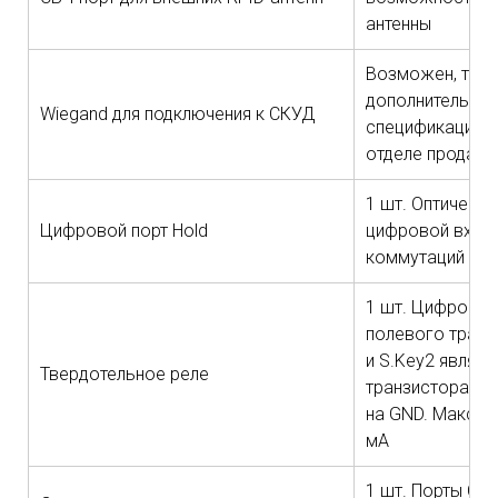
антенны
Возможен, треб
дополнительное
Wiegand для подключения к СКУД
спецификации, 
отделе продаж
1 шт. Оптическ
Цифровой порт Hold
цифровой вход.
коммутаций лини
1 шт. Цифровой
полевого транз
и S.Key2 являю
Твердотельное реле
транзистора, и
на GND. Максим
мА
1 шт. Порты COM