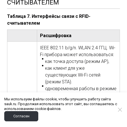
СЧИТЫВАТЕЛЕМ
Таблица 7. Интерфейсы связи с RFID-
считывателем
Расшифровка
IEEE 802.11 b/g/n. WLAN 2.4 ГГЦ. Wi-
Fi прибора может использоваться:
как точка доступа (режим AP),
как клиент для уже
существующих Wi-Fi сетей
(режим STA).
одновременная работы в режиме
AP и STA.
Мы используем файлы cookie, чтобы улучшить работу сайта
sauk.ru. Продолжая использовать этот сайт, вы соглашаетесь с
Ethernet 10/100 Mbit для
использованием cookie-файлов.
rnet
модификации Profi1-Ethernet
Согласен