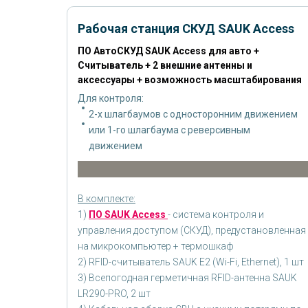
Рабочая станция СКУД SAUK Access
ПО АвтоСКУД SAUK Access для авто +
Считыватель + 2 внешние антенны и
аксессуары + возможность масштабирования
Для контроля:
2-х шлагбаумов с односторонним движением
или 1-го шлагбаума с реверсивным
движением
В комплекте:
1)
ПО SAUK Access
- система контроля и
управления доступом (СКУД), предустановленная
на микрокомпьютер + термошкаф
2) RFID-считыватель SAUK E2 (Wi-Fi, Ethernet), 1 шт
3) Всепогодная герметичная RFID-антенна SAUK
LR290-PRO, 2 шт