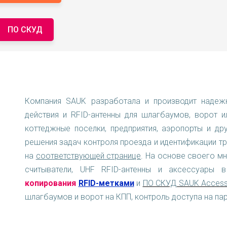
ПО СКУД
Компания SAUK разработала и производит надежн
действия и RFID-антенны для шлагбаумов, ворот 
коттеджные поселки, предприятия, аэропорты и др
решения задач контроля проезда и идентификации т
на
соответствующей странице
.
На основе своего мн
считыватели, UHF RFID-антенны и аксессуары
копирования
RFID-метками
и
ПО СКУД SAUK Acces
шлагбаумов и ворот на КПП, контроль доступа на пар