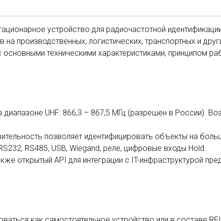
тационарное устройство для радиочастотной идентификации 
 на производственных, логистических, транспортных и друг
с основными техническими характеристиками, принципом ра
диапазоне UHF: 866,3 – 867,5 МГц (разрешен в России). Во
ительность позволяет идентифицировать объекты на боль
 RS232, RS485, USB, Wiegand, реле, цифровые входы Hold.
же открытый API для интеграции с IT-инфраструктурой пред
оваться как самостоятельное устройство или в составе RF