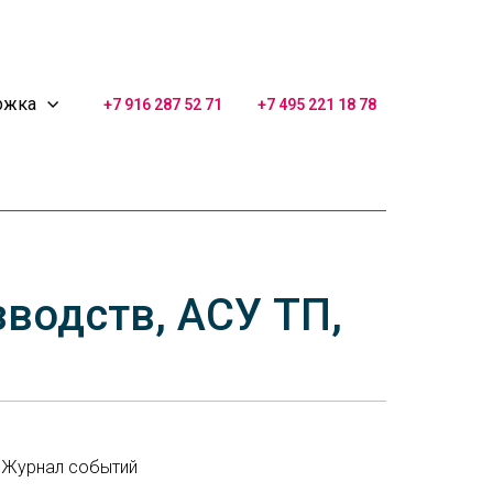
ржка
+7 916 287 52 71
+7 495 221 18 78
зводств, АСУ ТП,
Журнал событий