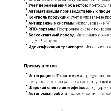
Учет перемещения объектов
:
Контроль п
Автоматизация производственных проце
Контроль продукции
:
Учет и управление пр
Антикражные системы
:
Использование RFI
RFID-порталы
:
Построение систем контроля 
Бесконтактный проезд
:
Интеграция с конт
— до 15 метров.
Идентификация транспорта
:
Использование
Преимущества
Интеграция с IT-системами
:
Предустановле
что упрощает интеграцию с существующей и
Широкий спектр интерфейсов
:
Поддержка E
Автономная работа
:
Возможность настройк