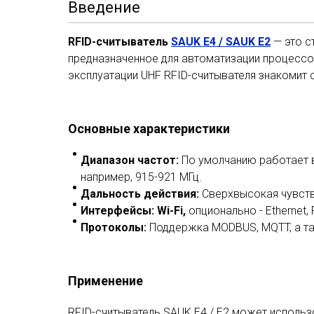
Введение
RFID-считыватель
SAUK E4 / SAUK E2
— это с
предназначенное для автоматизации процессов
эксплуатации UHF RFID-считывателя знакомит 
Основные характеристики
Диапазон частот
:
По умолчанию работает в 
например, 915-921 МГц.
Дальность действия
:
Сверхвысокая чувств
Интерфейсы
: Wi-Fi,
опционально - Ethernet,
Протоколы
:
Поддержка MODBUS, MQTT, а так
Применение
RFID-считыватель SAUK E4 / E2 может использ