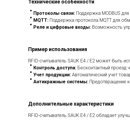
Технические особенности
Протоколы связи
:
Поддержка MODBUS для и
MQTT
:
Поддержка протокола MQTT для обм
Реле и цифровые входы
:
Возможность упра
Пример использования
RFID-считыватель SAUK E4 / E2 может быть ис
Контроль доступа
:
Бесконтактный проезд ч
Учет продукции
:
Автоматический учет товар
Антикражные системы
:
Предотвращение кр
Дополнительные характеристики
RFID-считыватель SAUK E4 / E2 обладает улуч