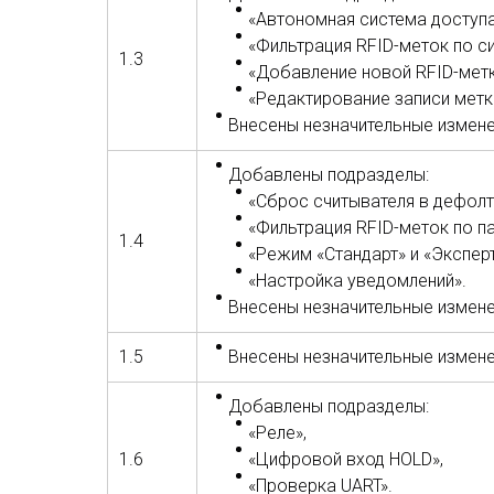
«Автономная система доступ
«Фильтрация RFID-меток по си
1.3
«Добавление новой RFID-метк
«Редактирование записи метк
Внесены незначительные измене
Добавлены подразделы:
«Сброс считывателя в дефолт
«Фильтрация RFID-меток по п
1.4
«Режим «Стандарт» и «Эксперт
«Настройка уведомлений».
Внесены незначительные изменен
1.5
Внесены незначительные изменен
Добавлены подразделы:
«Реле»,
1.6
«Цифровой вход HOLD»,
«Проверка UART».